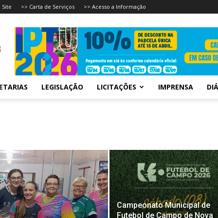
 Site
>> Carta de Serviços
>> Acesso a Informação
ETARIAS
LEGISLAÇÃO
LICITAÇÕES
IMPRENSA
DIÁ
Campeonato Municipal de
Futebol de Campo de Nova