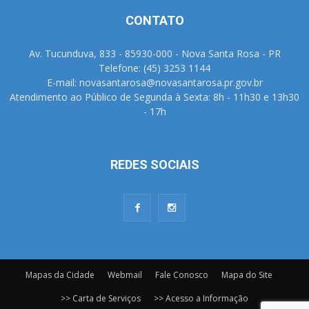
CONTATO
Av. Tucunduva, 833 - 85930-000 - Nova Santa Rosa - PR
Telefone: (45) 3253 1144
E-mail: novasantarosa@novasantarosa.pr.gov.br
Atendimento ao Público de Segunda à Sexta: 8h - 11h30 e 13h30
- 17h
REDES SOCIAIS
Mapas da Cidade
Webmail
Fale Conosco
Mapa do Site
>> Carta de Serviços
>> Acesso a Informação