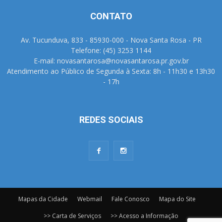
CONTATO
Av. Tucunduva, 833 - 85930-000 - Nova Santa Rosa - PR
Telefone: (45) 3253 1144
E-mail: novasantarosa@novasantarosa.pr.gov.br
Atendimento ao Público de Segunda à Sexta: 8h - 11h30 e 13h30
- 17h
REDES SOCIAIS
Mapas da Cidade
Webmail
Fale Conosco
Mapa do Site
>> Carta de Serviços
>> Acesso a Informação