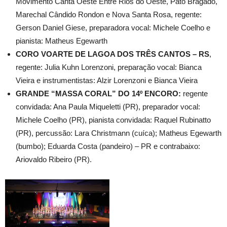
Movimento Canta Oeste Entre Rios do Oeste, Pato Bragado,
Marechal Cândido Rondon e Nova Santa Rosa, regente:
Gerson Daniel Giese, preparadora vocal: Michele Coelho e
pianista: Matheus Egewarth
CORO VOARTE DE LAGOA DOS TRÊS CANTOS – RS
,
regente: Julia Kuhn Lorenzoni, preparação vocal: Bianca
Vieira e instrumentistas: Alzir Lorenzoni e Bianca Vieira
GRANDE “MASSA CORAL” DO 14º ENCORO:
regente
convidada: Ana Paula Miqueletti (PR), preparador vocal:
Michele Coelho (PR), pianista convidada: Raquel Rubinatto
(PR), percussão: Lara Christmann (cuíca); Matheus Egewarth
(bumbo); Eduarda Costa (pandeiro) – PR e contrabaixo:
Ariovaldo Ribeiro (PR).