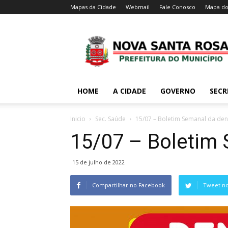
Mapas da Cidade
Webmail
Fale Conosco
Mapa do
HOME
A CIDADE
GOVERNO
SECR
Inicio
Sec. Saúde
15/07 – Boletim Semanal da de
15/07 – Boletim
15 de julho de 2022
Compartilhar no Facebook
Tweet no