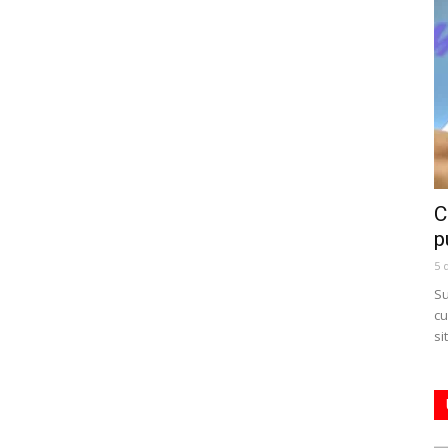
C
p
5 
Su
cu
si