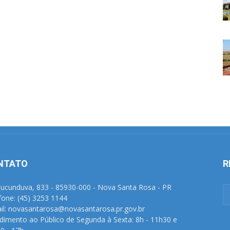
NTATO
R
Tucunduva, 833 - 85930-000 - Nova Santa Rosa - PR
fone: (45) 3253 1144
il: novasantarosa@novasantarosa.pr.gov.br
dimento ao Público de Segunda à Sexta: 8h - 11h30 e