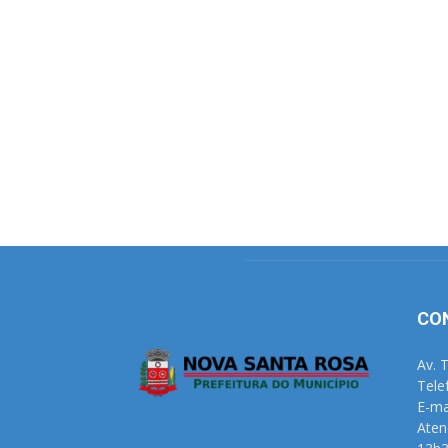
CO
Av. 
Tele
E-ma
Aten