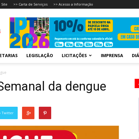
 Site
>> Carta de Serviços
>> Acesso a Informação
ETARIAS
LEGISLAÇÃO
LICITAÇÕES
IMPRENSA
DIÁ
ngue
 Semanal da dengue
 Twitter