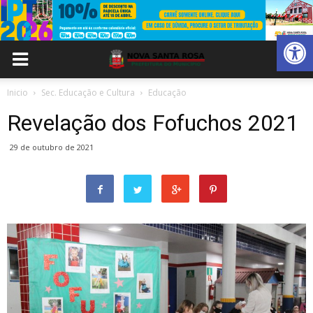
Abrir 
Inicio
Sec. Educação e Cultura
Educação
Revelação dos Fofuchos 2021
29 de outubro de 2021