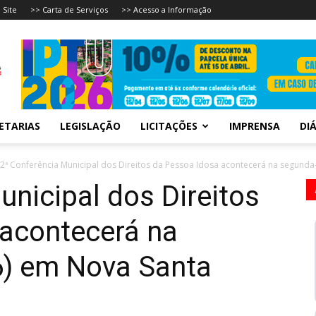
 Site
>> Carta de Serviços
>> Acesso a Informação
ETARIAS
LEGISLAÇÃO
LICITAÇÕES
IMPRENSA
DIÁ
2ª Conferência Municipal dos Direitos da Pessoa Idosa acontecerá na segunda-fe
unicipal dos Direitos
 acontecerá na
6) em Nova Santa