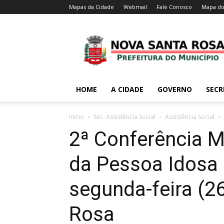
Mapas da Cidade
Webmail
Fale Conosco
Mapa do
HOME
A CIDADE
GOVERNO
SECR
Inicio
Sec. Assistência Social
Assistência Social
2ª Conferência M
da Pessoa Idosa
segunda-feira (2
Rosa