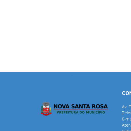
CO
Av. 
Tele
E-ma
Aten