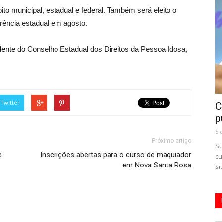
o municipal, estadual e federal. Também será eleito o
erência estadual em agosto.
idente do Conselho Estadual dos Direitos da Pessoa Idosa,
Twitter
C
p
5 
Próximo artigo
Su
e
Inscrições abertas para o curso de maquiador
cu
em Nova Santa Rosa
si