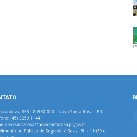
NTATO
R
Tucunduva, 833 - 85930-000 - Nova Santa Rosa - PR
fone: (45) 3253 1144
il: novasantarosa@novasantarosa.pr.gov.br
dimento ao Público de Segunda à Sexta: 8h - 11h30 e