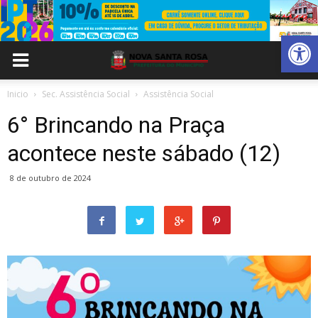
Abrir 
Inicio
Sec. Assistência Social
Assistência Social
6° Brincando na Praça
acontece neste sábado (12)
8 de outubro de 2024