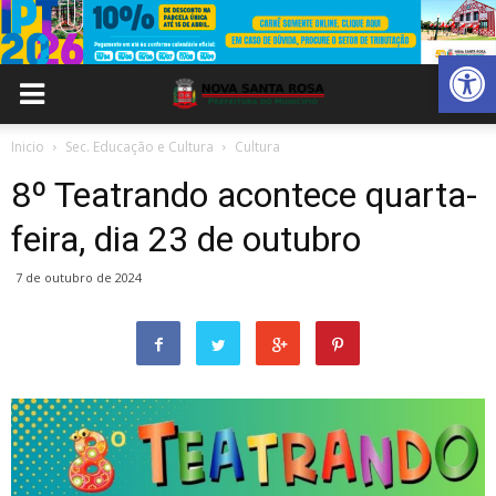
Abrir 
Inicio
Sec. Educação e Cultura
Cultura
8º Teatrando acontece quarta-
feira, dia 23 de outubro
7 de outubro de 2024