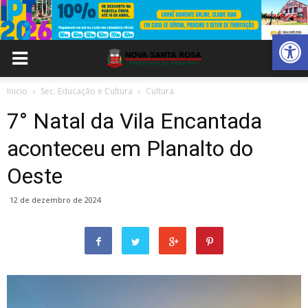
Abrir 
Inicio
Sec. Educação e Cultura
Cultura
7° Natal da Vila Encantada
aconteceu em Planalto do
Oeste
12 de dezembro de 2024