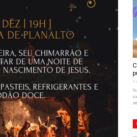
C
p
5 
Su
cu
si