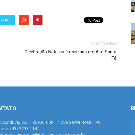
Twitter
Próximo artigo
Celebração Natalina é realizada em Alto Santa
Fé
NTATO
R
Tucunduva, 833 - 85930-000 - Nova Santa Rosa - PR
fone: (45) 3253 1144
il: novasantarosa@novasantarosa.pr.gov.br