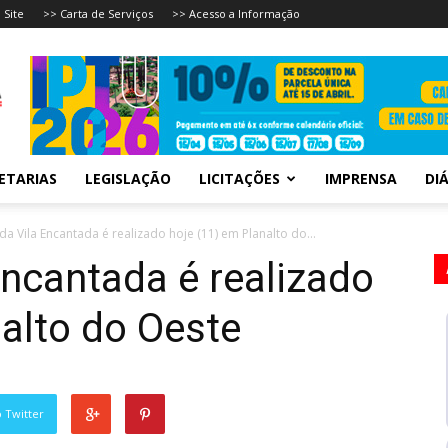
 Site
>> Carta de Serviços
>> Acesso a Informação
ETARIAS
LEGISLAÇÃO
LICITAÇÕES
IMPRENSA
DIÁ
 da Vila Encantada é realizado hoje (11) em Planalto do...
Encantada é realizado
nalto do Oeste
 Twitter