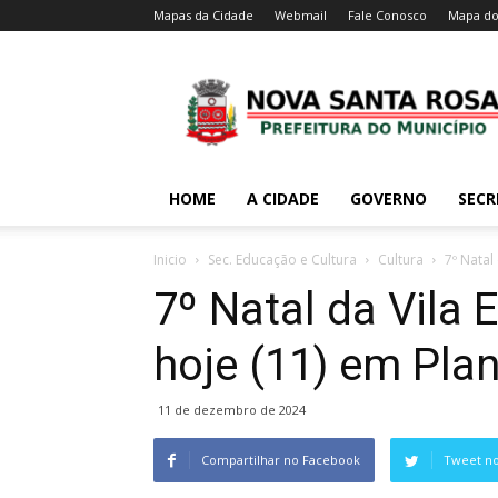
Mapas da Cidade
Webmail
Fale Conosco
Mapa do
HOME
A CIDADE
GOVERNO
SECR
Inicio
Sec. Educação e Cultura
Cultura
7º Natal
7º Natal da Vila 
hoje (11) em Pla
11 de dezembro de 2024
Compartilhar no Facebook
Tweet no