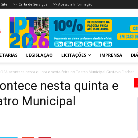
 Site
>> Carta de Serviços
>> Acesso a Informação
ETARIAS
LEGISLAÇÃO
LICITAÇÕES
IMPRENSA
DIÁ
ROSA acontece nesta quinta e sexta-feira no Teatro Municipal Gustavo Fischer
ntece nesta quinta e
atro Municipal