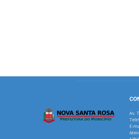
CO
Av. 
Tele
E-ma
Aten