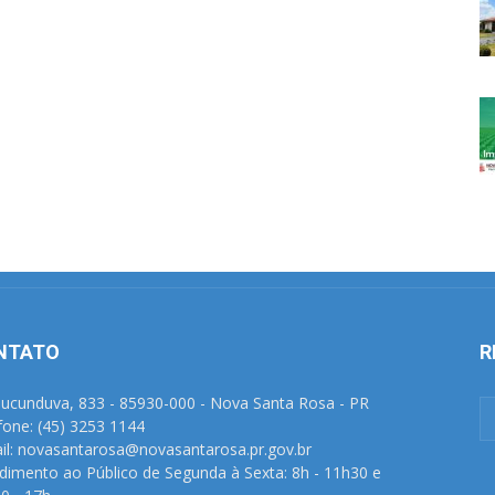
NTATO
R
Tucunduva, 833 - 85930-000 - Nova Santa Rosa - PR
fone: (45) 3253 1144
il: novasantarosa@novasantarosa.pr.gov.br
dimento ao Público de Segunda à Sexta: 8h - 11h30 e