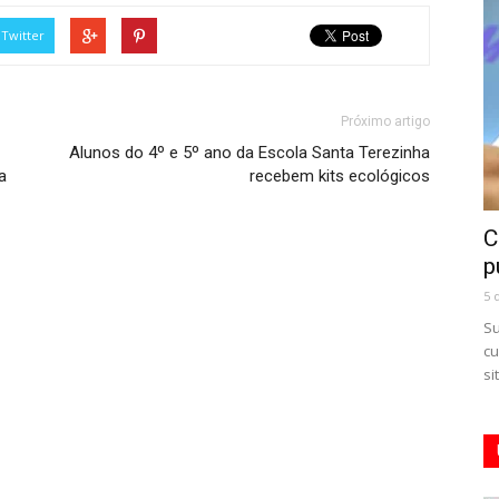
Twitter
Próximo artigo
Alunos do 4º e 5º ano da Escola Santa Terezinha
a
recebem kits ecológicos
C
p
5 
Su
cu
si