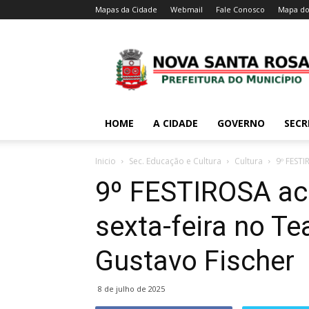
Mapas da Cidade
Webmail
Fale Conosco
Mapa do
HOME
A CIDADE
GOVERNO
SECR
Inicio
Sec. Educação e Cultura
Cultura
9º FESTI
9º FESTIROSA aco
sexta-feira no Te
Gustavo Fischer
8 de julho de 2025