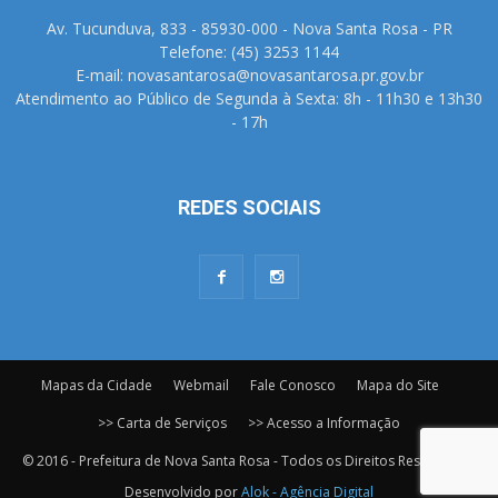
Av. Tucunduva, 833 - 85930-000 - Nova Santa Rosa - PR
Telefone: (45) 3253 1144
E-mail: novasantarosa@novasantarosa.pr.gov.br
Atendimento ao Público de Segunda à Sexta: 8h - 11h30 e 13h30
- 17h
REDES SOCIAIS
Mapas da Cidade
Webmail
Fale Conosco
Mapa do Site
>> Carta de Serviços
>> Acesso a Informação
© 2016 - Prefeitura de Nova Santa Rosa - Todos os Direitos Reservados.
Desenvolvido por
Alok - Agência Digital