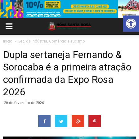
Abrir 
Inicio
Sec. de Indústria, Comércio e Turismo
Dupla sertaneja Fernando &
Sorocaba é a primeira atração
confirmada da Expo Rosa
2026
20 de fevereiro de 2026