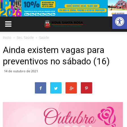
Abrir 
Inicio
Sec. Saúde
Saúde
Ainda existem vagas para
preventivos no sábado (16)
14 de outubro de 2021