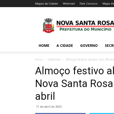
Mapas da Cidade
Webmail
Fale Conosco
Mapa do
HOME
A CIDADE
GOVERNO
SECR
Inicio
Gabinete
Almoço festivo alusivo aos 49 an
Almoço festivo a
Nova Santa Rosa 
abril
11 de abril de 2025