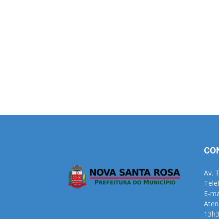
CO
Av. 
Tele
E-ma
Aten
13h3