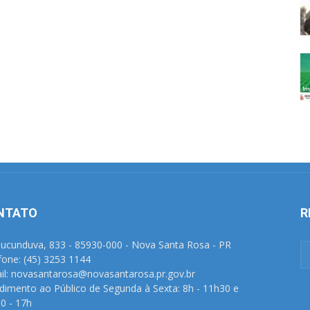
NTATO
R
Tucunduva, 833 - 85930-000 - Nova Santa Rosa - PR
fone: (45) 3253 1144
il: novasantarosa@novasantarosa.pr.gov.br
dimento ao Público de Segunda à Sexta: 8h - 11h30 e
0 - 17h