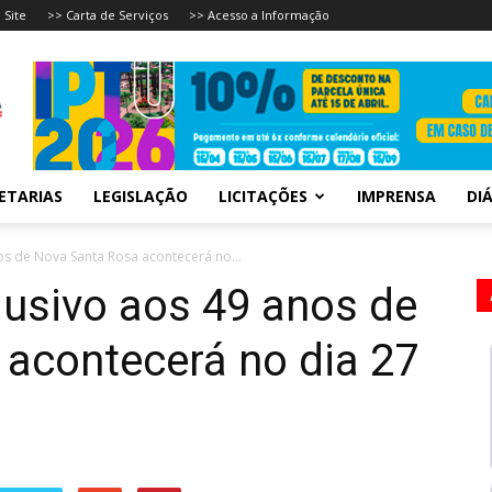
 Site
>> Carta de Serviços
>> Acesso a Informação
ETARIAS
LEGISLAÇÃO
LICITAÇÕES
IMPRENSA
DIÁ
os de Nova Santa Rosa acontecerá no...
lusivo aos 49 anos de
acontecerá no dia 27