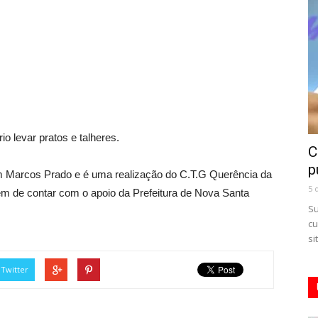
o levar pratos e talheres.
C
p
m Marcos Prado e é uma realização do C.T.G Querência da
5 
ém de contar com o apoio da Prefeitura de Nova Santa
Su
cu
si
Twitter