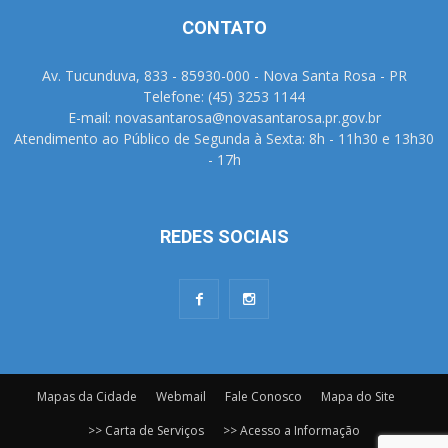
CONTATO
Av. Tucunduva, 833 - 85930-000 - Nova Santa Rosa - PR
Telefone: (45) 3253 1144
E-mail: novasantarosa@novasantarosa.pr.gov.br
Atendimento ao Público de Segunda à Sexta: 8h - 11h30 e 13h30
- 17h
REDES SOCIAIS
Mapas da Cidade
Webmail
Fale Conosco
Mapa do Site
>> Carta de Serviços
>> Acesso a Informação