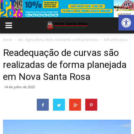
Abrir 
Inicio
Sec. Agricultura, Meio Ambiente e Infraestrutura
Infraestrutura
Readequação de curvas são
realizadas de forma planejada
em Nova Santa Rosa
14 de julho de 2022