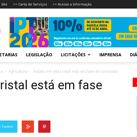
 Site
>> Carta de Serviços
>> Acesso a Informação
ETARIAS
LEGISLAÇÃO
LICITAÇÕES
IMPRENSA
DIÁ
ra
Agricultura
Asfalto em Vila Cristal está em fase de conclusão
ristal está em fase
 Twitter