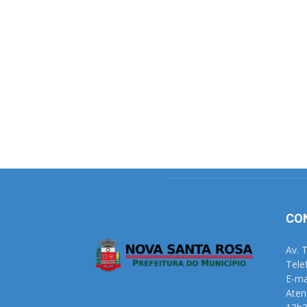
CO
Av. 
Tele
E-ma
Aten