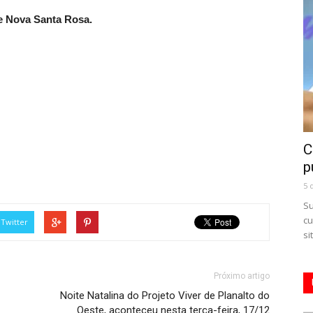
e Nova Santa Rosa.
C
p
5 
Su
cu
Twitter
si
Próximo artigo
Noite Natalina do Projeto Viver de Planalto do
Oeste, aconteceu nesta terça-feira, 17/12