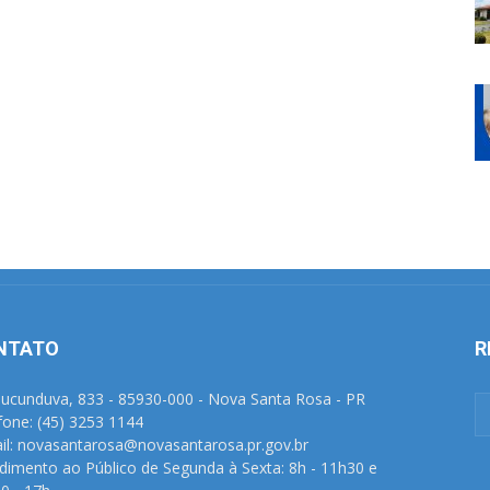
NTATO
R
Tucunduva, 833 - 85930-000 - Nova Santa Rosa - PR
fone: (45) 3253 1144
il: novasantarosa@novasantarosa.pr.gov.br
dimento ao Público de Segunda à Sexta: 8h - 11h30 e