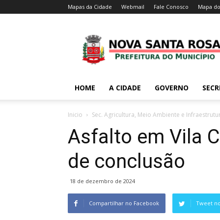
Mapas da Cidade
Webmail
Fale Conosco
Mapa do
HOME
A CIDADE
GOVERNO
SECR
Inicio
Sec. Agricultura, Meio Ambiente e Infraestrutu
Asfalto em Vila C
de conclusão
18 de dezembro de 2024
Compartilhar no Facebook
Tweet no