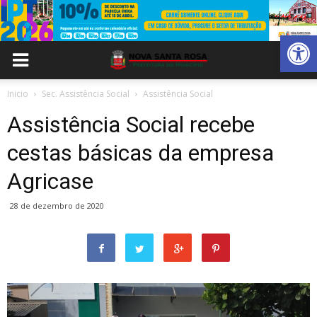
Abrir 
Inicio
Sec. Assistência Social
Assistência Social
Assistência Social recebe
cestas básicas da empresa
Agricase
28 de dezembro de 2020