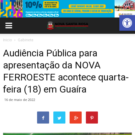
Abrir 
Inicio
Gabinete
Audiência Pública para
apresentação da NOVA
FERROESTE acontece quarta-
feira (18) em Guaíra
16 de maio de 2022