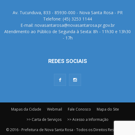
Av. Tucunduva, 833 - 85930-000 - Nova Santa Rosa - PR
Telefone: (45) 3253 1144
E-mail: novasantarosa@novasantarosa.pr.gov.br
Atendimento ao Público de Segunda à Sexta: 8h - 11h30 e 13h30
- 17h
REDES SOCIAIS
Mapas da Cidade
Webmail
Fale Conosco
Mapa do Site
>> Carta de Serviços
>> Acesso a Informação
© 2016 - Prefeitura de Nova Santa Rosa - Todos os Direitos Reservados.