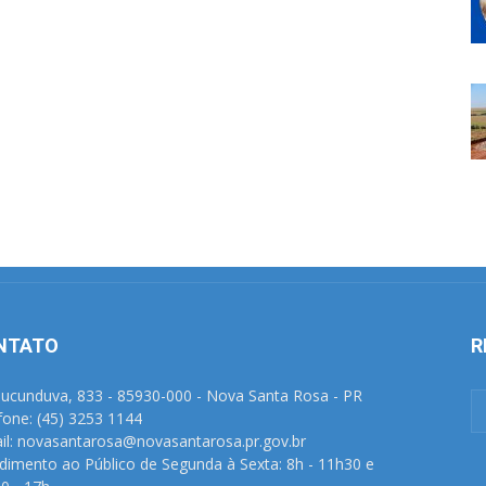
NTATO
R
Tucunduva, 833 - 85930-000 - Nova Santa Rosa - PR
fone: (45) 3253 1144
il: novasantarosa@novasantarosa.pr.gov.br
dimento ao Público de Segunda à Sexta: 8h - 11h30 e