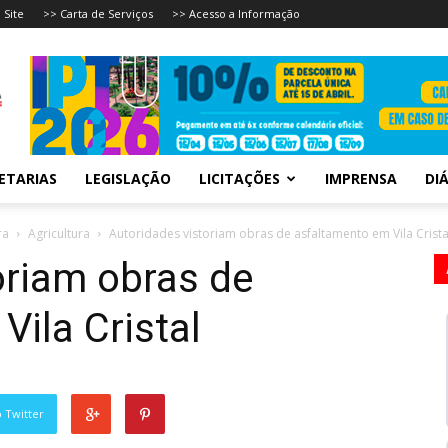
 Site
>> Carta de Serviços
>> Acesso a Informação
ETARIAS
LEGISLAÇÃO
LICITAÇÕES
IMPRENSA
DIÁ
ra
Agricultura
Autoridades vistoriam obras de asfaltamento em Vila Crista
oriam obras de
Vila Cristal
 Twitter