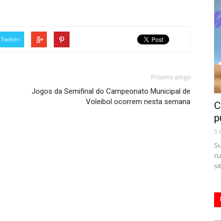
Twitter
Próximo artigo
Jogos da Semifinal do Campeonato Municipal de
Voleibol ocorrem nesta semana
C
p
5 
Su
cu
si