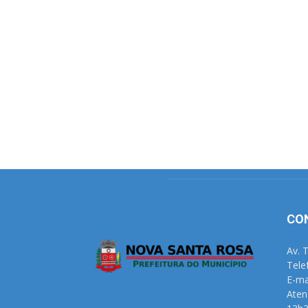
CO
Av. 
Tele
E-ma
Aten