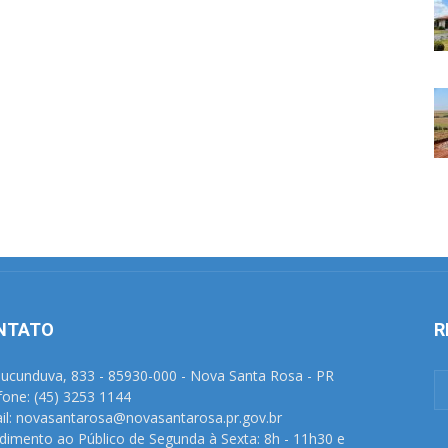
NTATO
R
Tucunduva, 833 - 85930-000 - Nova Santa Rosa - PR
fone: (45) 3253 1144
il: novasantarosa@novasantarosa.pr.gov.br
dimento ao Público de Segunda à Sexta: 8h - 11h30 e