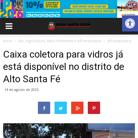
Abrir 
Inicio
Sec. Agricultura, Meio Ambiente e Infraestrutura
Infraestrutura
Caixa coletora para vidros já
está disponível no distrito de
Alto Santa Fé
14 de agosto de 2025