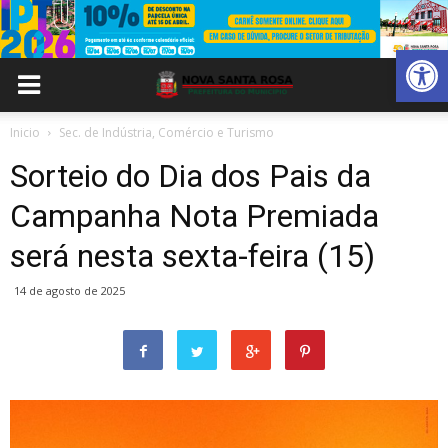
Abrir 
Inicio
Sec. de Indústria, Comércio e Turismo
Sorteio do Dia dos Pais da
Campanha Nota Premiada
será nesta sexta-feira (15)
14 de agosto de 2025