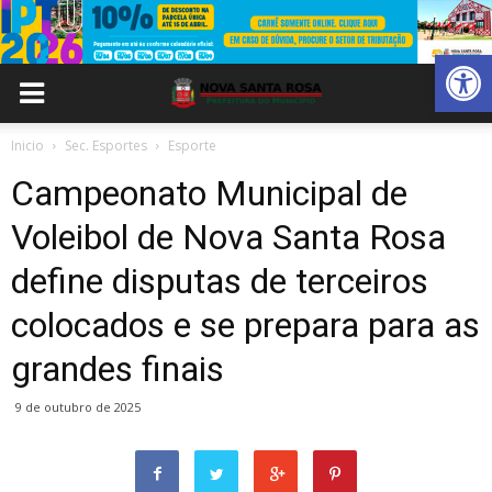
Abrir 
Inicio
Sec. Esportes
Esporte
Campeonato Municipal de
Voleibol de Nova Santa Rosa
define disputas de terceiros
colocados e se prepara para as
grandes finais
9 de outubro de 2025