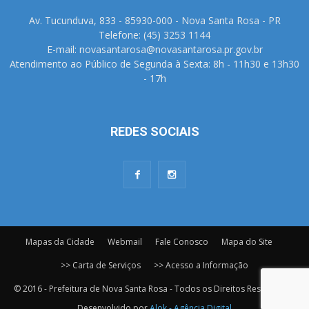
Av. Tucunduva, 833 - 85930-000 - Nova Santa Rosa - PR
Telefone: (45) 3253 1144
E-mail: novasantarosa@novasantarosa.pr.gov.br
Atendimento ao Público de Segunda à Sexta: 8h - 11h30 e 13h30
- 17h
REDES SOCIAIS
Mapas da Cidade
Webmail
Fale Conosco
Mapa do Site
>> Carta de Serviços
>> Acesso a Informação
© 2016 - Prefeitura de Nova Santa Rosa - Todos os Direitos Reservados.
Desenvolvido por
Alok - Agência Digital