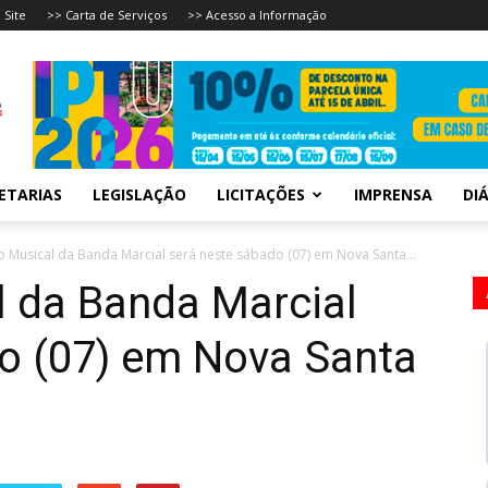
 Site
>> Carta de Serviços
>> Acesso a Informação
ETARIAS
LEGISLAÇÃO
LICITAÇÕES
IMPRENSA
DIÁ
 Musical da Banda Marcial será neste sábado (07) em Nova Santa...
 da Banda Marcial
o (07) em Nova Santa