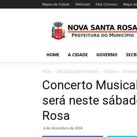
Mapas da Cidade
Webmail
Fale Conosco
Mapa do
HOME
A CIDADE
GOVERNO
SECR
Inicio
Sec. Educação e Cultura
Cultura
Concerto
Concerto Musical
será neste sábad
Rosa
6 de dezembro de 2024