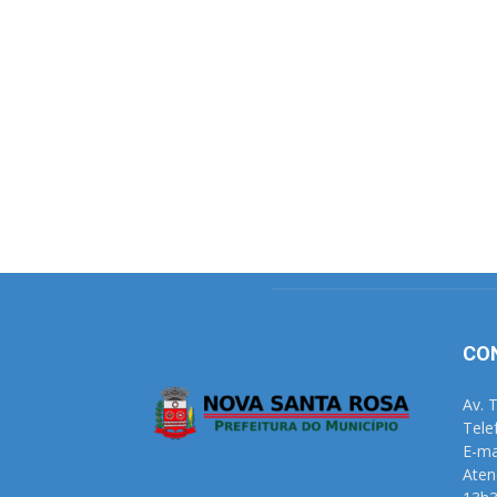
CO
Av. 
Tele
E-ma
Aten