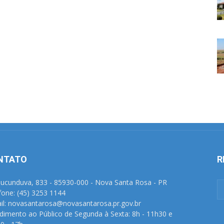
NTATO
R
Tucunduva, 833 - 85930-000 - Nova Santa Rosa - PR
fone: (45) 3253 1144
il: novasantarosa@novasantarosa.pr.gov.br
dimento ao Público de Segunda à Sexta: 8h - 11h30 e