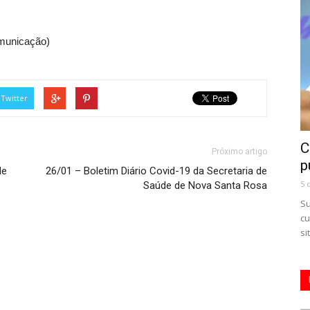
omunicação)
Twitter
C
Próximo artigo
p
de
26/01 – Boletim Diário Covid-19 da Secretaria de
5 
Saúde de Nova Santa Rosa
Su
cu
si