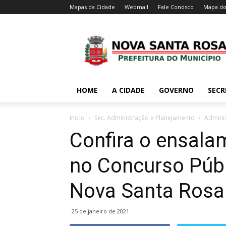
Mapas da Cidade
Webmail
Fale Conosco
Mapa do
HOME
A CIDADE
GOVERNO
SECR
Inicio
Sec. Administração e Planejamento
Admini
Confira o ensala
no Concurso Públ
Nova Santa Rosa
25 de janeiro de 2021