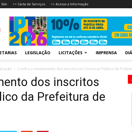
 Site
>> Carta de Serviços
>> Acesso a Informação
ETARIAS
LEGISLAÇÃO
LICITAÇÕES
IMPRENSA
DIÁ
stração
Confira o ensalamento dos inscritos no Concurso Público da Prefeitu
mento dos inscritos
ico da Prefeitura de