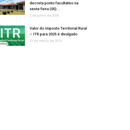
decreta ponto facultativo na
sexta-feira (05)...
2 de junho de 2026
Valor do Imposto Territorial Rural
– ITR para 2025 é divulgado
31 de março de 2025