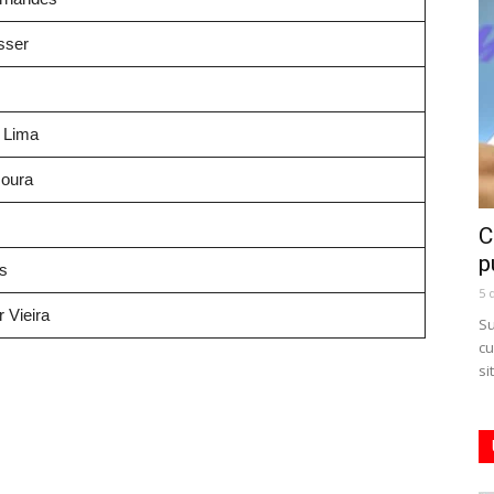
sser
 Lima
Moura
C
p
s
5 
 Vieira
Su
cu
si