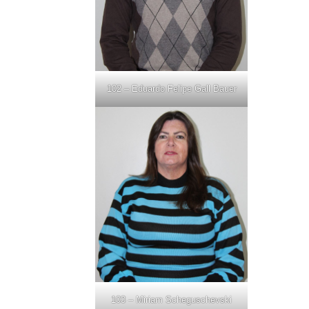
102 – Eduardo Felipe Gall Bauer
103 – Miriam Scheguschevski