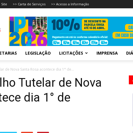
 Site
>> Carta de Serviços
>> Acesso a Informação
ETARIAS
LEGISLAÇÃO
LICITAÇÕES
IMPRENSA
DIÁ
ar de Nova Santa Rosa acontece dia 1° de...
lho Tutelar de Nova
ece dia 1° de