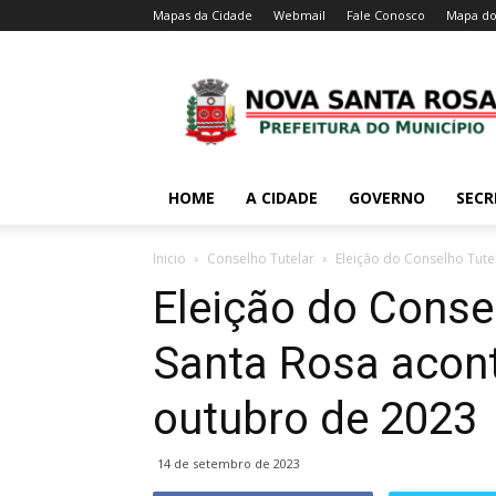
Mapas da Cidade
Webmail
Fale Conosco
Mapa do
HOME
A CIDADE
GOVERNO
SECR
Inicio
Conselho Tutelar
Eleição do Conselho Tutel
Eleição do Conse
Santa Rosa acont
outubro de 2023
14 de setembro de 2023