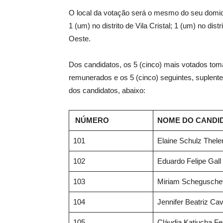
O local da votação será o mesmo do seu domicíl
1 (um) no distrito de Vila Cristal; 1 (um) no dist
Oeste.
Dos candidatos, os 5 (cinco) mais votados toma
remunerados e os 5 (cinco) seguintes, suplen
dos candidatos, abaixo:
NÚMERO
NOME DO CANDI
101
Elaine Schulz Thele
102
Eduardo Felipe Gall
103
Miriam Schegusche
104
Jennifer Beatriz Cav
105
Cláudia Katiucha F