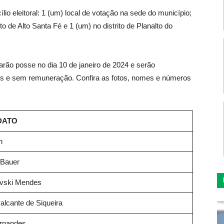
io eleitoral: 1 (um) local de votação na sede do município;
rito de Alto Santa Fé e 1 (um) no distrito de Planalto do
rão posse no dia 10 de janeiro de 2024 e serão
tes e sem remuneração. Confira as fotos, nomes e números
DATO
n
 Bauer
vski Mendes
alcante de Siqueira
ernandes