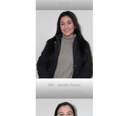
Mendes
104 – Jennifer Beatriz
Cavalcante de Siqueira