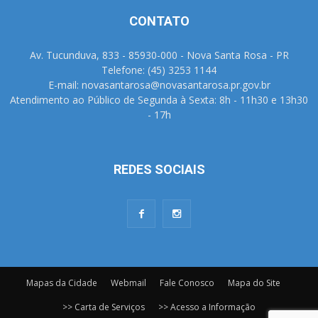
CONTATO
Av. Tucunduva, 833 - 85930-000 - Nova Santa Rosa - PR
Telefone: (45) 3253 1144
E-mail: novasantarosa@novasantarosa.pr.gov.br
Atendimento ao Público de Segunda à Sexta: 8h - 11h30 e 13h30
- 17h
REDES SOCIAIS
Mapas da Cidade
Webmail
Fale Conosco
Mapa do Site
>> Carta de Serviços
>> Acesso a Informação