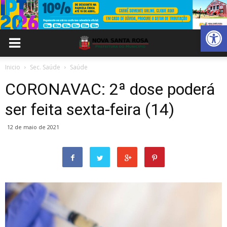
Abrir 
Inicio
Sec. Saúde
Saúde
CORONAVAC: 2ª dose poderá
ser feita sexta-feira (14)
12 de maio de 2021