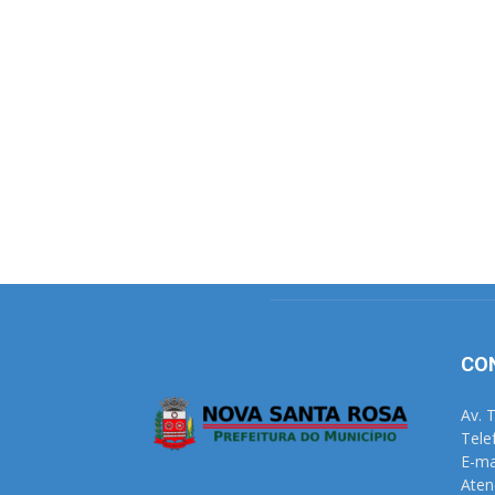
CO
Av. 
Tele
E-ma
Aten