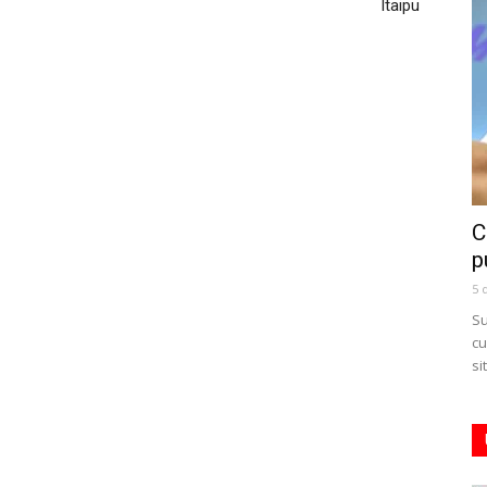
Itaipu
C
p
5 
Su
cu
si