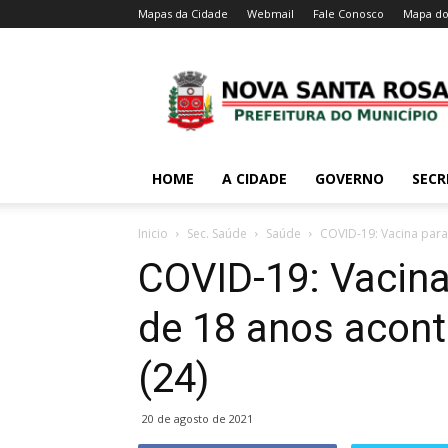
Mapas da Cidade
Webmail
Fale Conosco
Mapa do
HOME
A CIDADE
GOVERNO
SECR
Inicio
Sec. Saúde
Saúde
COVID-19: Vacina para
COVID-19: Vacin
de 18 anos aconte
(24)
20 de agosto de 2021