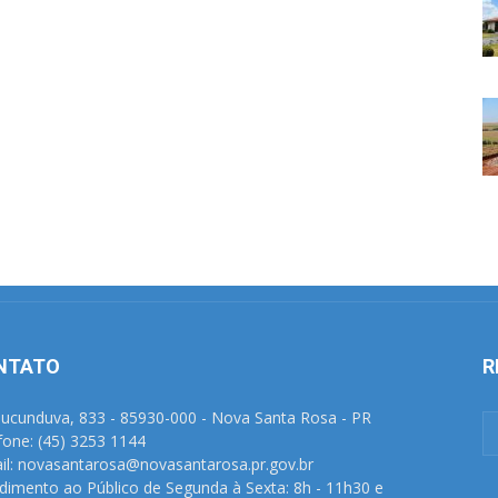
NTATO
R
Tucunduva, 833 - 85930-000 - Nova Santa Rosa - PR
fone: (45) 3253 1144
il: novasantarosa@novasantarosa.pr.gov.br
dimento ao Público de Segunda à Sexta: 8h - 11h30 e