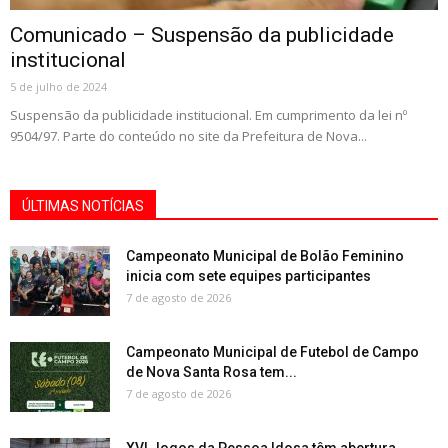
Comunicado – Suspensão da publicidade
institucional
5 de julho de 2024
Suspensão da publicidade institucional. Em cumprimento da lei nº
9504/97. Parte do conteúdo no site da Prefeitura de Nova...
ÚLTIMAS NOTÍCIAS
Campeonato Municipal de Bolão Feminino
inicia com sete equipes participantes
7 de agosto de 2026
Campeonato Municipal de Futebol de Campo
de Nova Santa Rosa tem...
7 de agosto de 2026
XVI Jogos da Pessoa Idosa têm abertura