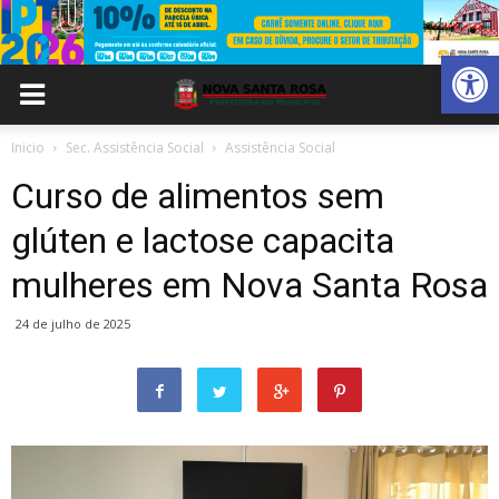
Abrir 
Inicio
Sec. Assistência Social
Assistência Social
Curso de alimentos sem
glúten e lactose capacita
mulheres em Nova Santa Rosa
24 de julho de 2025