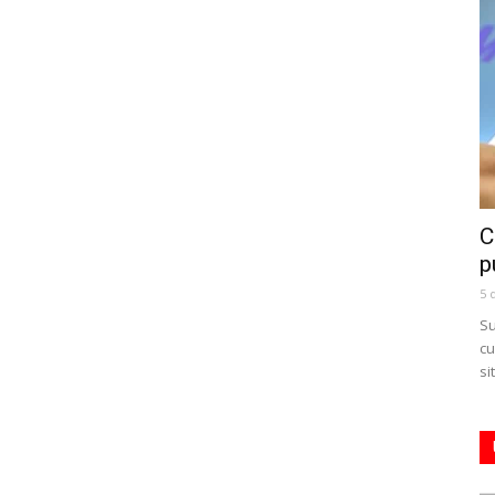
C
p
5 
Su
cu
si