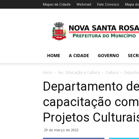
Mapas da Cidade
Webmail
Fale Conosco
Mapa do
HOME
A CIDADE
GOVERNO
SECR
Inicio
Sec. Educação e Cultura
Cultura
Departam
Departamento de 
capacitação com 
Projetos Culturai
29 de março de 2022