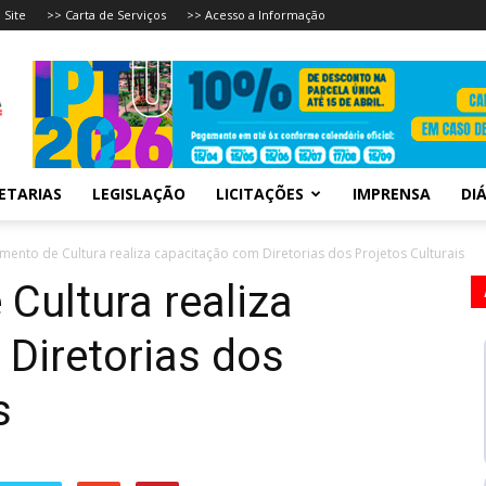
 Site
>> Carta de Serviços
>> Acesso a Informação
ETARIAS
LEGISLAÇÃO
LICITAÇÕES
IMPRENSA
DIÁ
ento de Cultura realiza capacitação com Diretorias dos Projetos Culturais
Cultura realiza
Diretorias dos
s