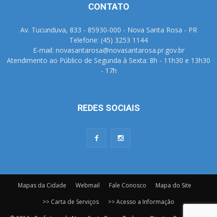
CONTATO
Av. Tucunduva, 833 - 85930-000 - Nova Santa Rosa - PR
Telefone: (45) 3253 1144
E-mail: novasantarosa@novasantarosa.pr.gov.br
Atendimento ao Público de Segunda à Sexta: 8h - 11h30 e 13h30
- 17h
REDES SOCIAIS
Mapas da Cidade
Webmail
Fale Conosco
Mapa do Site
>> Carta de Serviços
>> Acesso a Informação