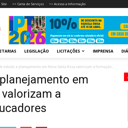
 Site
>> Carta de Serviços
>> Acesso a Informação
ETARIAS
LEGISLAÇÃO
LICITAÇÕES
IMPRENSA
DIÁ
de estudo e planejamento em Nova Santa Rosa valorizam a formação...
 planejamento em
 valorizam a
ucadores