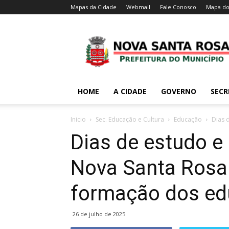
Mapas da Cidade
Webmail
Fale Conosco
Mapa do
HOME
A CIDADE
GOVERNO
SECR
Inicio
Sec. Educação e Cultura
Educação
Dias 
Dias de estudo e
Nova Santa Rosa
formação dos ed
26 de julho de 2025