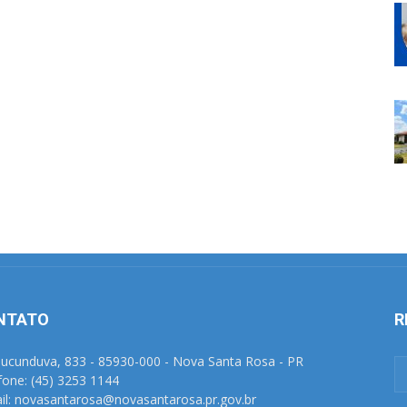
NTATO
R
Tucunduva, 833 - 85930-000 - Nova Santa Rosa - PR
fone: (45) 3253 1144
il: novasantarosa@novasantarosa.pr.gov.br