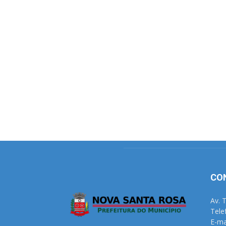
CO
Av. 
Tele
E-ma