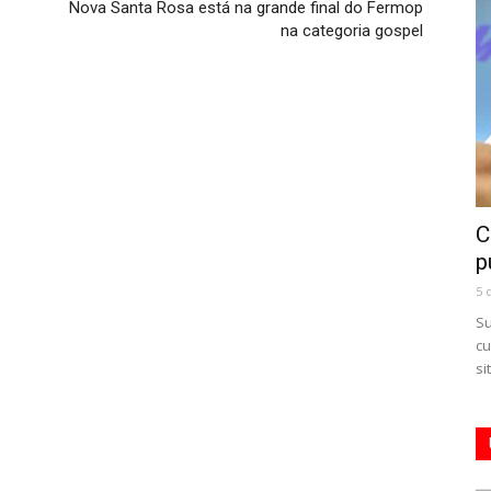
Nova Santa Rosa está na grande final do Fermop
na categoria gospel
C
p
5 
Su
cu
si