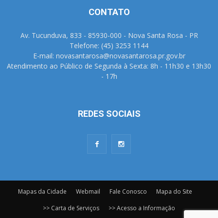
CONTATO
Av. Tucunduva, 833 - 85930-000 - Nova Santa Rosa - PR
Telefone: (45) 3253 1144
E-mail: novasantarosa@novasantarosa.pr.gov.br
Atendimento ao Público de Segunda à Sexta: 8h - 11h30 e 13h30
- 17h
REDES SOCIAIS
Mapas da Cidade
Webmail
Fale Conosco
Mapa do Site
>> Carta de Serviços
>> Acesso a Informação