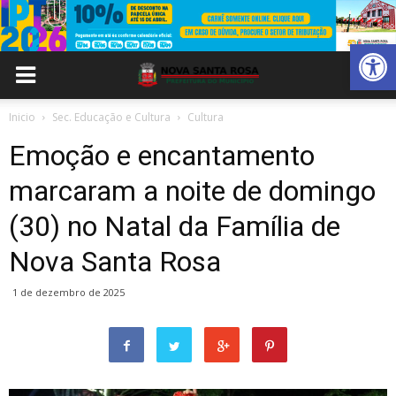
Abrir 
Inicio
Sec. Educação e Cultura
Cultura
Emoção e encantamento
marcaram a noite de domingo
(30) no Natal da Família de
Nova Santa Rosa
1 de dezembro de 2025