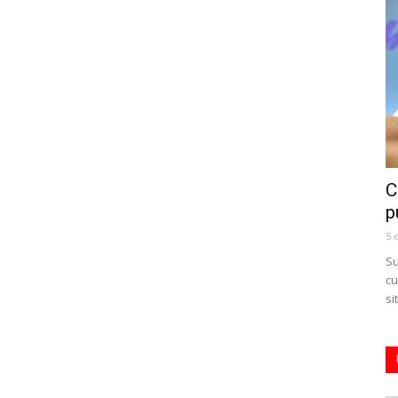
C
p
5 
Su
cu
si