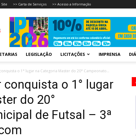
 Site
>> Carta de Serviços
>> Acesso a Informação
ETARIAS
LEGISLAÇÃO
LICITAÇÕES
IMPRENSA
DIÁ
onquista o 1° lugar na Categoria Master do 20° Campeonato...
conquista o 1° lugar
ter do 20°
ipal de Futsal – 3ª
ecom