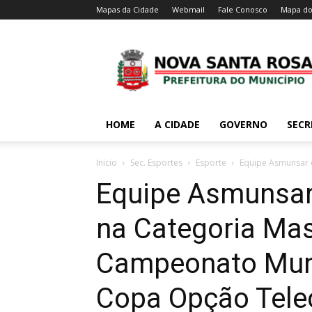
Mapas da Cidade
Webmail
Fale Conosco
Mapa do
HOME
A CIDADE
GOVERNO
SECR
Inicio
Sec. Esportes
Esporte
Equipe Asmunsar c
Equipe Asmunsar 
na Categoria Mas
Campeonato Munic
Copa Opção Tel