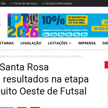
 Site
>> Carta de Serviços
>> Acesso a Informação
ETARIAS
LEGISLAÇÃO
LICITAÇÕES
IMPRENSA
DIÁ
anta Rosa conquistam bons resultados na etapa de Toledo...
 Santa Rosa
 resultados na etapa
uito Oeste de Futsal