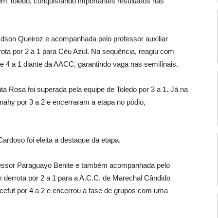
 em Toledo, conquistando importantes resultados nas
Édson Queiroz e acompanhada pelo professor auxiliar
rota por 2 a 1 para Céu Azul. Na sequência, reagiu com
 e 4 a 1 diante da AACC, garantindo vaga nas semifinais.
a Rosa foi superada pela equipe de Toledo por 3 a 1. Já na
Anahy por 3 a 2 e encerraram a etapa no pódio,
rdoso foi eleita a destaque da etapa.
fessor Paraguayo Benite e também acompanhada pelo
m derrota por 2 a 1 para a A.C.C. de Marechal Cândido
cefut por 4 a 2 e encerrou a fase de grupos com uma