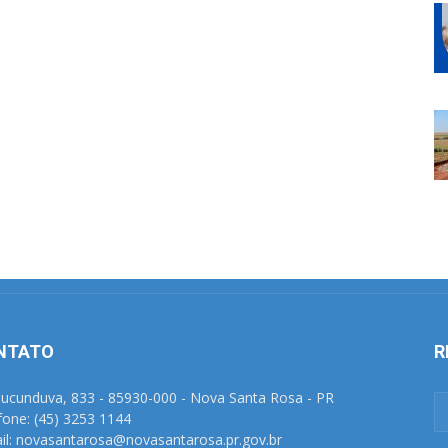
NTATO
R
Tucunduva, 833 - 85930-000 - Nova Santa Rosa - PR
fone: (45) 3253 1144
il: novasantarosa@novasantarosa.pr.gov.br