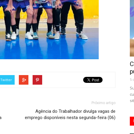
C
p
5 
Twitter
Su
cu
si
Próximo artigo
Agência do Trabalhador divulga vagas de
a
emprego disponíveis nesta segunda-feira (06)