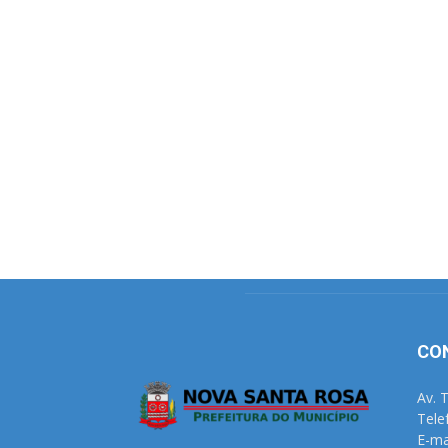
CO
Av. 
Tele
E-ma