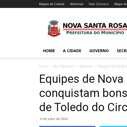
Mapas da Cidade
Webmail
Fale Conosco
Mapa do
HOME
A CIDADE
GOVERNO
SECR
Inicio
Sec. Esportes
Esporte
Equipes de Nova S
Equipes de Nova
conquistam bons
de Toledo do Circ
6 de julho de 2026