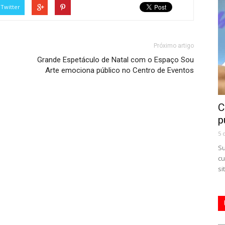
Twitter
Próximo artigo
Grande Espetáculo de Natal com o Espaço Sou
Arte emociona público no Centro de Eventos
C
p
5 
Su
cu
si