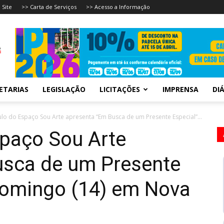
 Site
>> Carta de Serviços
>> Acesso a Informação
ETARIAS
LEGISLAÇÃO
LICITAÇÕES
IMPRENSA
DIÁ
lo do Espaço Sou Arte apresenta “Em Busca de um Presente Especial”...
spaço Sou Arte
usca de um Presente
domingo (14) em Nova