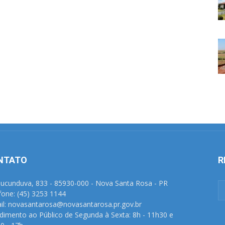
NTATO
R
Tucunduva, 833 - 85930-000 - Nova Santa Rosa - PR
fone: (45) 3253 1144
il: novasantarosa@novasantarosa.pr.gov.br
dimento ao Público de Segunda à Sexta: 8h - 11h30 e