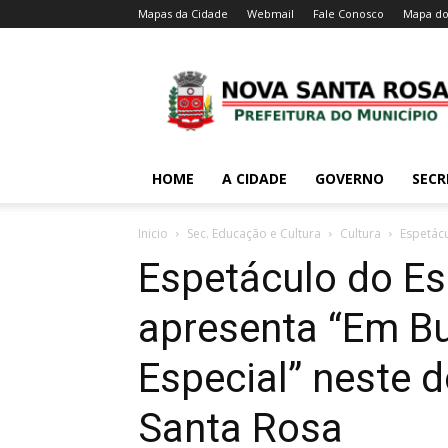
Mapas da Cidade
Webmail
Fale Conosco
Mapa do
HOME
A CIDADE
GOVERNO
SECR
Inicio
Sec. Educação e Cultura
Cultura
Espetácu
Espetáculo do E
apresenta “Em B
Especial” neste 
Santa Rosa