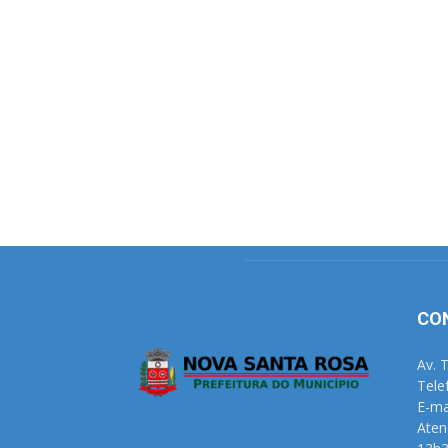
CO
Av. 
Tele
E-ma
Aten