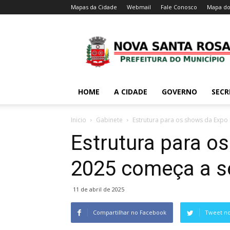
Mapas da Cidade
Webmail
Fale Conosco
Mapa do
HOME
A CIDADE
GOVERNO
SECR
Inicio
Gabinete
Estrutura para os shows da Exp
Estrutura para o
2025 começa a s
11 de abril de 2025
Compartilhar no Facebook
Tweet no