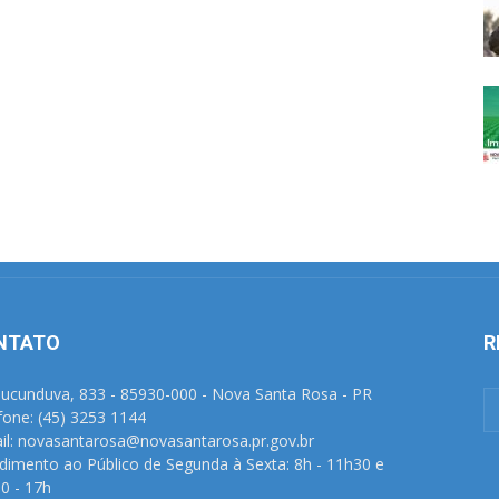
NTATO
R
Tucunduva, 833 - 85930-000 - Nova Santa Rosa - PR
fone: (45) 3253 1144
il: novasantarosa@novasantarosa.pr.gov.br
dimento ao Público de Segunda à Sexta: 8h - 11h30 e
0 - 17h