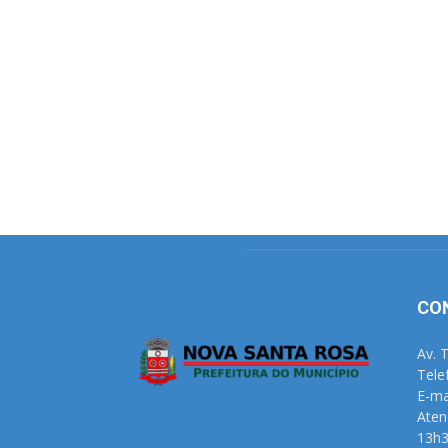
CO
Av. 
Tele
E-ma
Aten
13h3