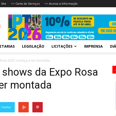
 Site
>> Carta de Serviços
>> Acesso a Informação
ETARIAS
LEGISLAÇÃO
LICITAÇÕES
IMPRENSA
DIÁ
o Rosa 2025 começa a ser montada
s shows da Expo Rosa
er montada
 Twitter