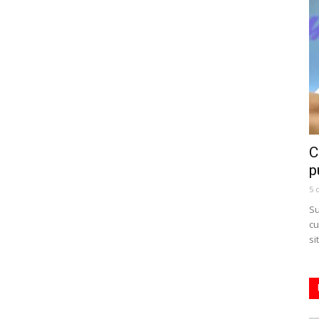
C
p
5 
Su
cu
si