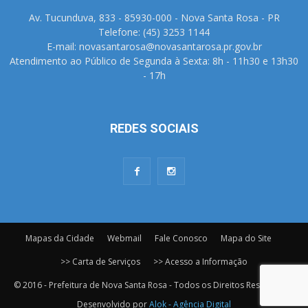
Av. Tucunduva, 833 - 85930-000 - Nova Santa Rosa - PR
Telefone: (45) 3253 1144
E-mail: novasantarosa@novasantarosa.pr.gov.br
Atendimento ao Público de Segunda à Sexta: 8h - 11h30 e 13h30
- 17h
REDES SOCIAIS
Mapas da Cidade
Webmail
Fale Conosco
Mapa do Site
>> Carta de Serviços
>> Acesso a Informação
© 2016 - Prefeitura de Nova Santa Rosa - Todos os Direitos Reservados.
Desenvolvido por
Alok - Agência Digital