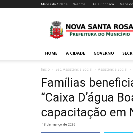
Mapas da Cidade
Webmail
Fale Conosco
Mapa do
HOME
A CIDADE
GOVERNO
SECR
Inicio
Sec. Assistência Social
Assistência Social
Famílias benefic
“Caixa D’água B
capacitação em 
18 de março de 2026