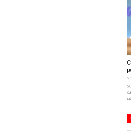
C
p
5 
Su
cu
si