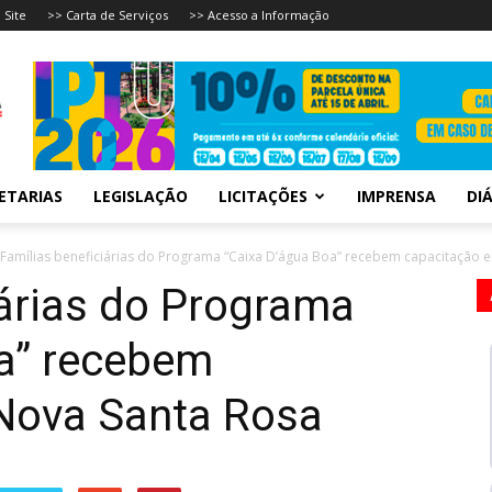
 Site
>> Carta de Serviços
>> Acesso a Informação
ETARIAS
LEGISLAÇÃO
LICITAÇÕES
IMPRENSA
DIÁ
Famílias beneficiárias do Programa “Caixa D’água Boa” recebem capacitação e
iárias do Programa
oa” recebem
Nova Santa Rosa