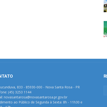
NTATO
R
Tucunduva, 833 - 85930-000 - Nova Santa Rosa - PR
fone: (45) 3253 1144
il: novasantarosa@novasantarosa.pr.gov.br
dimento ao Público de Segunda à Sexta: 8h - 11h30 e