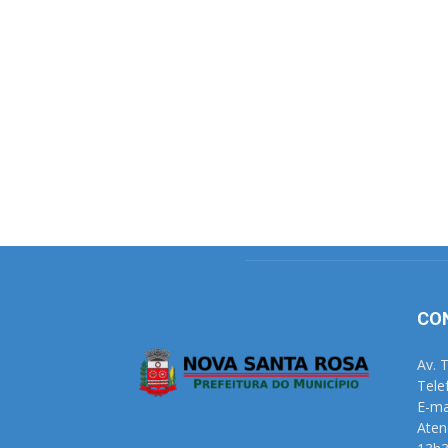
CO
Av. 
Tele
E-ma
Aten