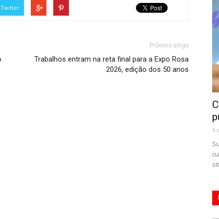
Twitter
Próximo artigo
o
Trabalhos entram na reta final para a Expo Rosa
2026, edição dos 50 anos
C
p
5 
Su
cu
si