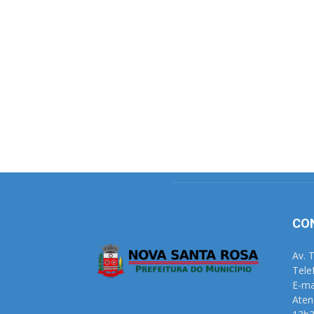
CO
Av. 
Tele
E-ma
Aten