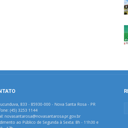
NTATO
R
Tucunduva, 833 - 85930-000 - Nova Santa Rosa - PR
fone: (45) 3253 1144
il: novasantarosa@novasantarosa.pr.gov.br
dimento ao Público de Segunda à Sexta: 8h - 11h30 e