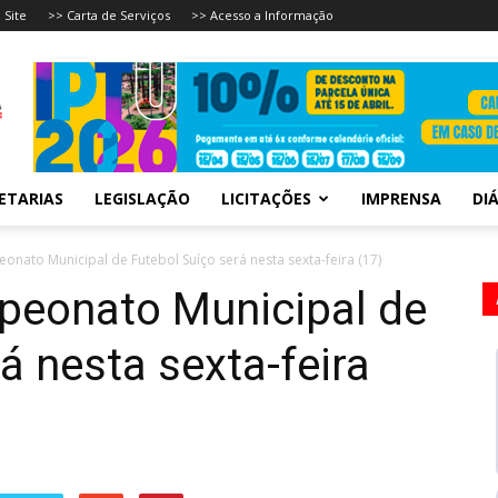
 Site
>> Carta de Serviços
>> Acesso a Informação
ETARIAS
LEGISLAÇÃO
LICITAÇÕES
IMPRENSA
DIÁ
onato Municipal de Futebol Suíço será nesta sexta-feira (17)
peonato Municipal de
á nesta sexta-feira