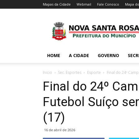
Mapas da Cidade
Webmail
Fale Conosco
Mapa do
HOME
A CIDADE
GOVERNO
SECR
Inicio
Sec. Esportes
Esporte
Final do 24º Campe
Final do 24º Cam
Futebol Suíço ser
(17)
16 de abril de 2026