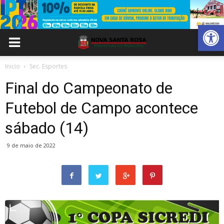
Abrir 
Inicio
Sec. Esportes
Final do Campeonato de
Futebol de Campo acontece
sábado (14)
9 de maio de 2022