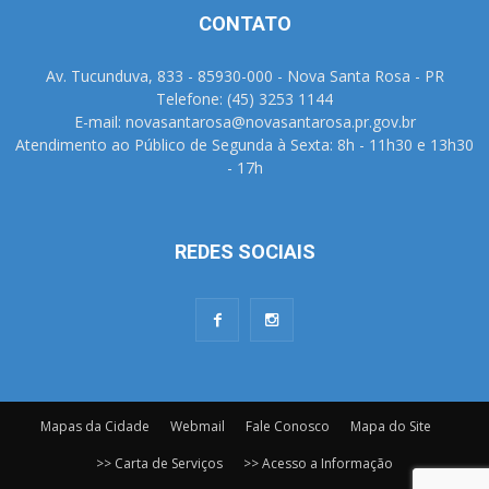
CONTATO
Av. Tucunduva, 833 - 85930-000 - Nova Santa Rosa - PR
Telefone: (45) 3253 1144
E-mail: novasantarosa@novasantarosa.pr.gov.br
Atendimento ao Público de Segunda à Sexta: 8h - 11h30 e 13h30
- 17h
REDES SOCIAIS
Mapas da Cidade
Webmail
Fale Conosco
Mapa do Site
>> Carta de Serviços
>> Acesso a Informação