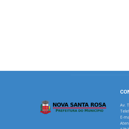
CO
Av. 
Tele
E-ma
Aten