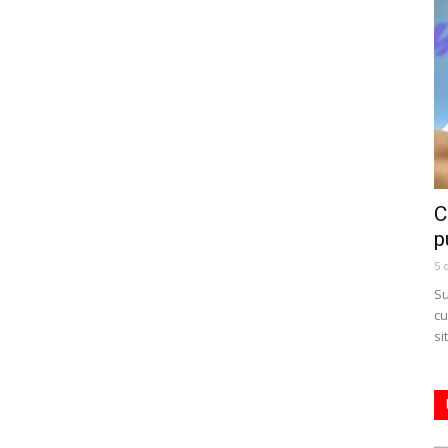
C
p
5 
Su
cu
si