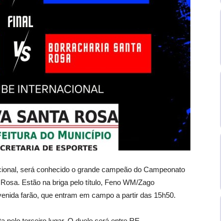
acional, será conhecido o grande campeão do Campeonato
Rosa. Estão na briga pelo título, Feno WM/Zago
nida farão, que entram em campo a partir das 15h50.
 pelo terceiro lugar. O duelo será entre RE