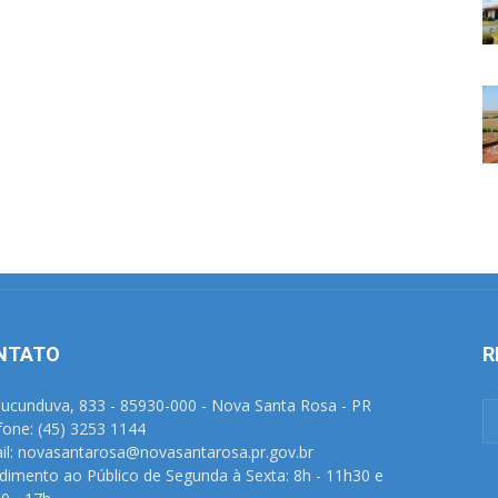
NTATO
R
Tucunduva, 833 - 85930-000 - Nova Santa Rosa - PR
fone: (45) 3253 1144
il: novasantarosa@novasantarosa.pr.gov.br
dimento ao Público de Segunda à Sexta: 8h - 11h30 e