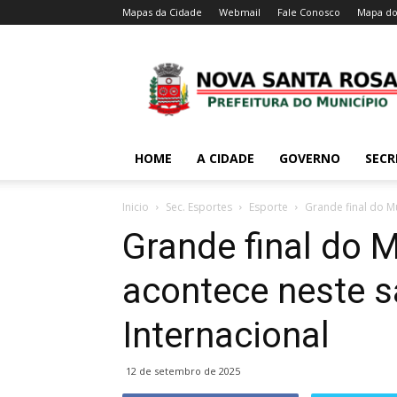
Mapas da Cidade
Webmail
Fale Conosco
Mapa do
HOME
A CIDADE
GOVERNO
SECR
Inicio
Sec. Esportes
Esporte
Grande final do M
Grande final do 
acontece neste s
Internacional
12 de setembro de 2025