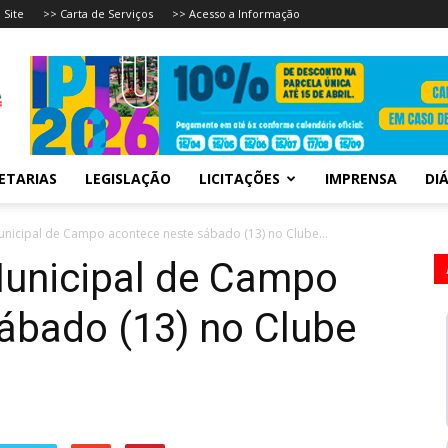
 Site
>> Carta de Serviços
>> Acesso a Informação
ETARIAS
LEGISLAÇÃO
LICITAÇÕES
IMPRENSA
DIÁ
unicipal de Campo acontece neste sábado (13) no Clube...
Municipal de Campo
ábado (13) no Clube